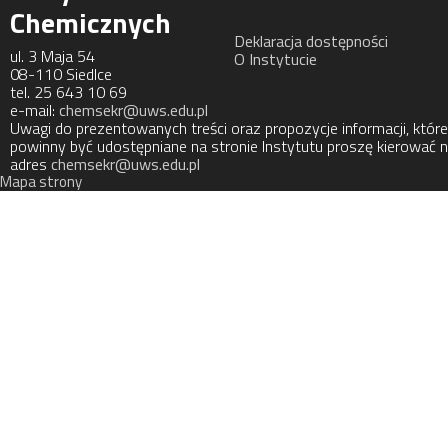
Chemicznych
Deklaracja dostępności
ul. 3 Maja 54
O Instytucie
08-110 Siedlce
tel. 25 643 10 69
e-mail:
chemsekr@uws.edu.pl
Uwagi do prezentowanych treści oraz propozycje informacji, które
powinny być udostępniane na stronie Instytutu proszę kierować 
adres
chemsekr@uws.edu.pl
Mapa strony