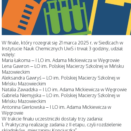
W finale, który rozegrał się 21 marca 2025 r. w Siedlcach w
Instytucie Nauk Chemicznych UwS i trwał 3 godziny, udział
wzięły:
Maria Łakoma – I LO im. Adama Mickiewicza w Węgrowie
Lena Gawron – LO im. Polskiej Macierzy Szkolnej w Mińsku
Mazowieckim
Aleksandra Gawryś – LO im. Polskiej Macierzy Szkolnej w
Mińsku Mazowieckim
Natalia Zawadzka – I LO im. Adama Mickiewicza w Węgrowie
Gabriela Niemyjska – LO im. Polskiej Macierzy Szkolnej w
Mińsku Mazowieckim
Antonina Gierłowska – I LO im. Adama Mickiewicza w
Węgrowie
W trakcie finału uczestniczki dostały trzy zadania:
1. Praktyczną realizację zadania z II etapu, czyli rozdzielenie
składników „mieszaniny Kopciuszka”