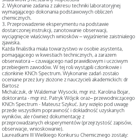
2. Wykonanie zadania z zakresu techniki laboratoryjnej
wymagającego dokonania podstawowych obliczeń
chemicznych.
3. Przeprowadzenie eksperymentu na podstawie
dostarczonej instrukcji, zanotowanie obserwacji,
wyciągnięcie właściwych wniosków – wyjaśnienie zaistniałego
zjawiska.
Każda finalistka miała towarzystwo w osobie asystenta,
pomagającego w kwestiach technicznych, a zarazem
obserwatora – czuwającego nad prawidłowym i uczciwym
przebiegiem zawodów. W tej roli wystąpili członkowie i
członkinie KNCh Spectrum. Wykonanie zadań zostało
oceniane przez Jury złożone z nauczycieli akademickich: dr
Bartosz
Michalczuk, dr Waldemar Wysocki, mgr inż. Karolina Bojar,
doktoranta - mgr inż. Patryk Wójcik oraz– przewodniczącego
KNCh Spectrum - Mateusz Szykuć. Jury wzięło pod uwagę
przede wszystkim poprawność i dokładność uzyskanych
wyników, ale również dokumentację z
przeprowadzanych eksperymentów (przejrzystość zapisów,
obserwacje, wnioskowanie).
Laureatkami III Wielkiego Konkursu Chemicznego zostały: