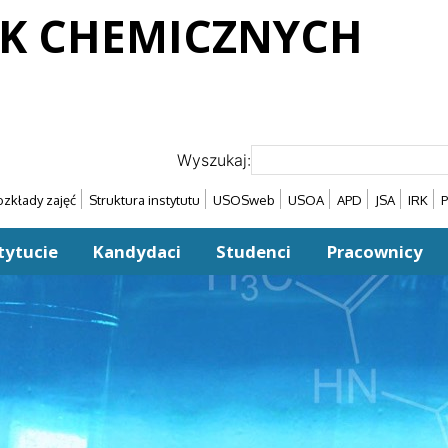
UK CHEMICZNYCH
Wyszukaj:
zkłady zajęć
Struktura instytutu
USOSweb
USOA
APD
JSA
IRK
P
tytucie
Kandydaci
Studenci
Pracownicy