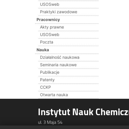
USOSweb
Praktyki zawodowe
Pracownicy
Akty prawne
USOSweb
Poczta
Nauka
Działalność naukowa
Seminaria naukowe
Publikacje
Patenty
CCKP
Otwarta nauka
Instytut Nauk Chemic
ul. 3 Maja 54
08-110 Siedlce