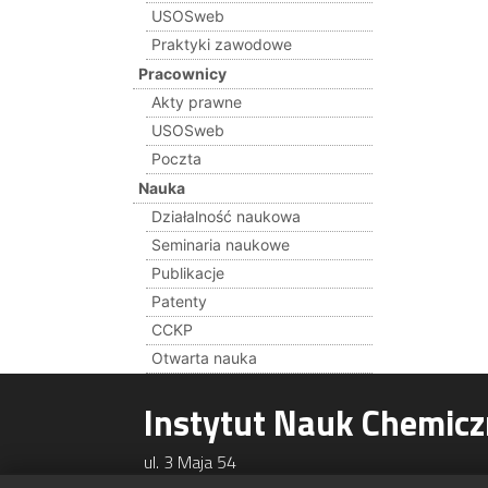
USOSweb
Praktyki zawodowe
Pracownicy
Akty prawne
USOSweb
Poczta
Nauka
Działalność naukowa
Seminaria naukowe
Publikacje
Patenty
CCKP
Otwarta nauka
Instytut Nauk Chemic
ul. 3 Maja 54
08-110 Siedlce