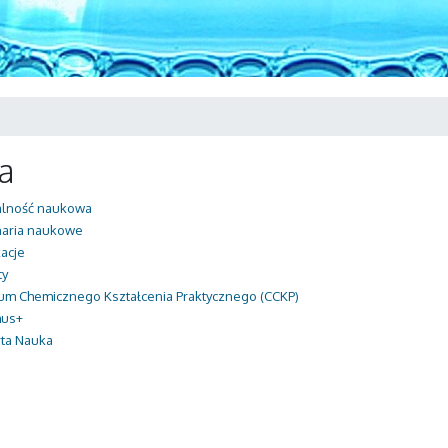
a
alność naukowa
aria naukowe
kacje
ty
um Chemicznego Kształcenia Praktycznego (CCKP)
mus+
ta Nauka