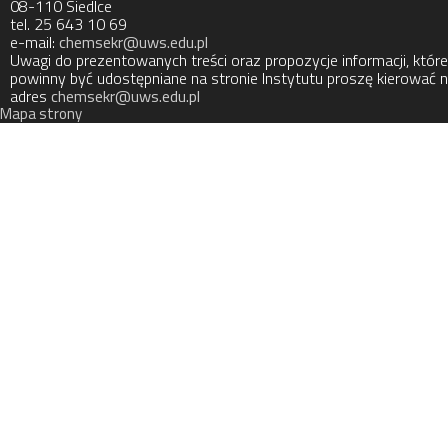
08-110 Siedlce
tel. 25 643 10 69
e-mail:
chemsekr@uws.edu.pl
Uwagi do prezentowanych treści oraz propozycje informacji, które
powinny być udostępniane na stronie Instytutu proszę kierować 
adres
chemsekr@uws.edu.pl
Mapa strony