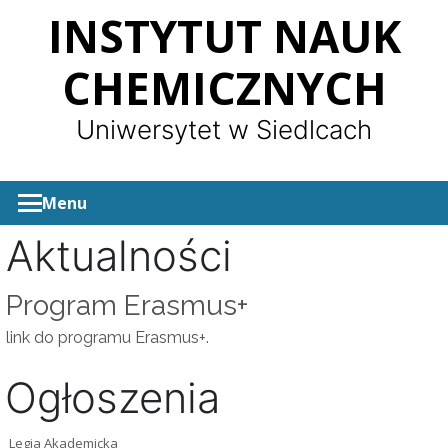
Panel zarządzania plikami cookies
INSTYTUT NAUK
CHEMICZNYCH
Uniwersytet w Siedlcach
Menu
Aktualności
Program Erasmus+
link do programu
Erasmus+
.
Ogłoszenia
Legia Akademicka