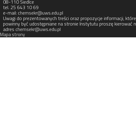
08-110 Siedlce
tel. 25 643 10 69
e-mail:
chemsekr@uws.edu.pl
Uwagi do prezentowanych treści oraz propozycje informacji, które
powinny być udostępniane na stronie Instytutu proszę kierować 
adres
chemsekr@uws.edu.pl
Mapa strony