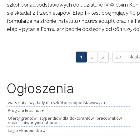
szkół ponadpodstawowych do udziału w IV Wielkim Kon
się składał z trzech etapów: Etap I – test obejmujący 5
formularza na stronie Instytutu (inc.uws.edu.pl), oraz n
etap - pytania Formularz będzie dostępny od 06.12.25 do
1
2
3
…
20
Nast
Ogłoszenia
warsztaty i wykłady dla szkół ponadpodstawowych
Program Erasmus+
Oferty grantów i stypendiów dla doktorantów i pracowników
nauki z otwartymi naborami
Legia Akademicka
→